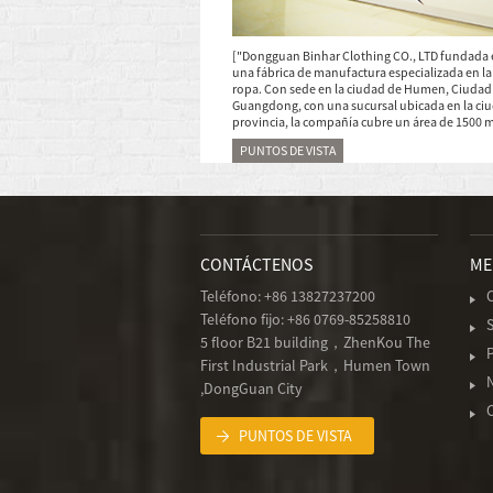
["Dongguan Binhar Clothing CO., LTD fundada 
una fábrica de manufactura especializada en la
ropa. Con sede en la ciudad de Humen, Ciudad
Guangdong, con una sucursal ubicada en la ci
provincia, la compañía cubre un área de 1500 
PUNTOS DE VISTA
CONTÁCTENOS
ME
Teléfono:
+86 13827237200
Teléfono fijo:
+86 0769-85258810
5 floor B21 building，ZhenKou The
First Industrial Park，Humen Town
N
,DongGuan City
PUNTOS DE VISTA