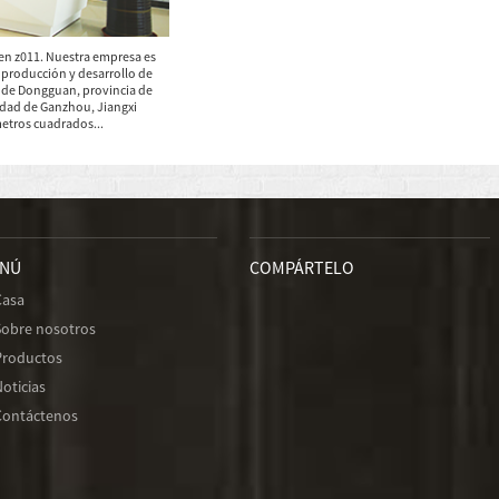
en z011. Nuestra empresa es
 producción y desarrollo de
 de Dongguan, provincia de
udad de Ganzhou, Jiangxi
metros cuadrados...
NÚ
COMPÁRTELO
Casa
Sobre nosotros
Productos
oticias
Contáctenos